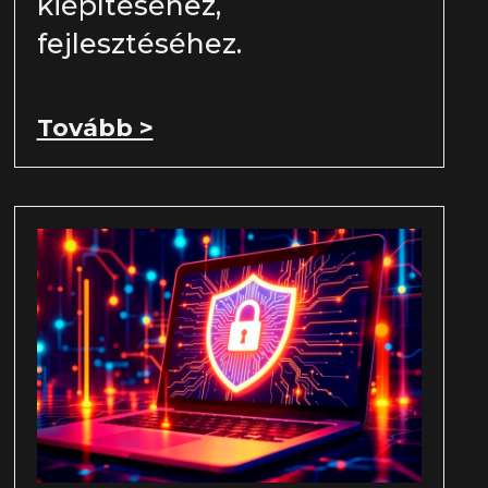
kiépítéséhez,
fejlesztéséhez.
Tovább >