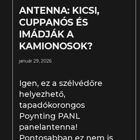
ANTENNA: KICSI,
CUPPANÓS ÉS
IMÁDJÁK A
KAMIONOSOK?
január 29, 2026
Igen, ez a szélvédőre
helyezhető,
tapadókorongos
Poynting PANL
panelantenna!
Pontosabban ez nem is