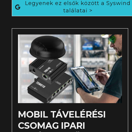
Legyenek ez elsők között a Syswind
találatai >
MOBIL TÁVELÉRÉSI
CSOMAG IPARI