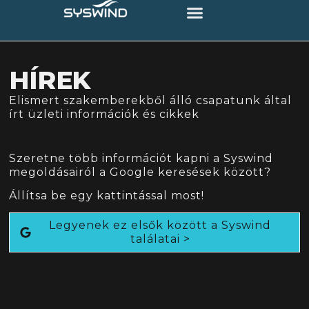
HÍREK
Elismert szakemberekből álló csapatunk által
írt üzleti információk és cikkek
Szeretne több információt kapni a Syswind
megoldásairól a Google keresések között?
Állítsa be egy kattintással most!
Legyenek ez elsők között a Syswind
találatai >