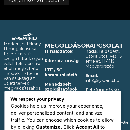
Kérjen konzultációt >
Modern, hatékony
MEGOLDÁSOK
KAPCSOLAT
IT megoldásokat
IT hálózatok
Iroda:
Budapest,
fejlesztünk, és
Csóka utca 7-13., 5.
szolgáltatunk olyan
Kiberbiztonság
emelet, H-1115,
vállalatok számára,
Magyarország
ahol megbízható
LTE / 5G
műszaki háttérre
kommunikáció
Email:
van szükség az
info@syswind.hu
üzleti tervek
Menedzselt IT
megvalósításához.
szolgáltatások
Telefon:
+36 30
Gyors megtérülést
0893663
biztosító,
OT infrastruktúra
We respect your privacy
professzionális IT és
támogatás
Adatvédelmi és
Cookies help us improve your experience,
elkülönített OT
adatkezelési
B2B webshop
deliver personalized content, and analyze
infrastruktúrát
információk
építünk ki akár
traffic. You can choose which cookies to allow
induló ipari,
Akadálymentesítési
by clicking
Customize
. Click
Accept All
to
mezőgazdasági,
nyilatkozat