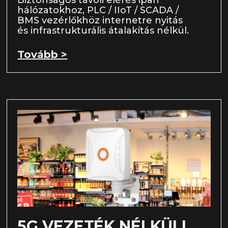
Biztonságos távoli elérés ipari
hálózatokhoz, PLC / IIoT / SCADA /
BMS vezérlőkhöz internetre nyitás
és infrastrukturális átalakítás nélkül.
Tovább >
5G VEZETÉK NÉLKÜLI