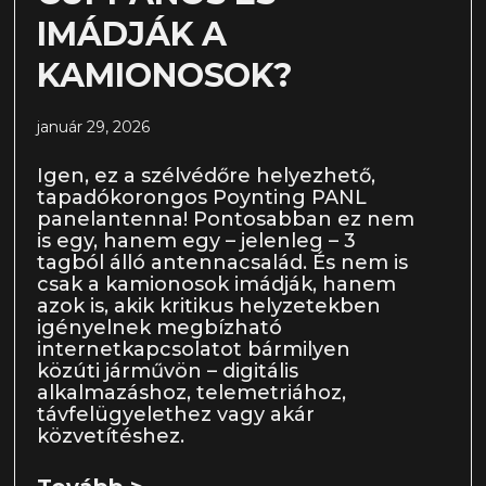
IMÁDJÁK A
KAMIONOSOK?
január 29, 2026
Igen, ez a szélvédőre helyezhető,
tapadókorongos Poynting PANL
panelantenna! Pontosabban ez nem
is egy, hanem egy – jelenleg – 3
tagból álló antennacsalád. És nem is
csak a kamionosok imádják, hanem
azok is, akik kritikus helyzetekben
igényelnek megbízható
internetkapcsolatot bármilyen
közúti járművön – digitális
alkalmazáshoz, telemetriához,
távfelügyelethez vagy akár
közvetítéshez.