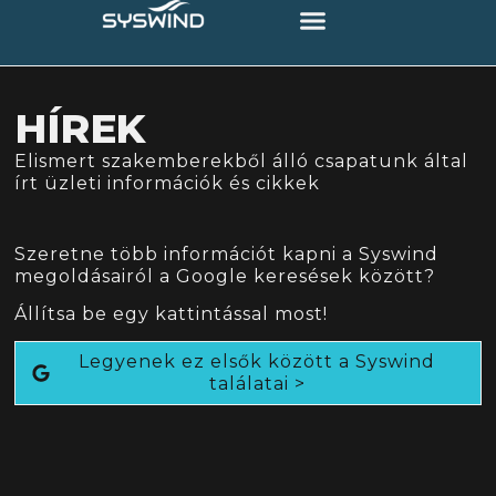
HÍREK
Elismert szakemberekből álló csapatunk által
írt üzleti információk és cikkek
Szeretne több információt kapni a Syswind
megoldásairól a Google keresések között?
Állítsa be egy kattintással most!
Legyenek ez elsők között a Syswind
találatai >