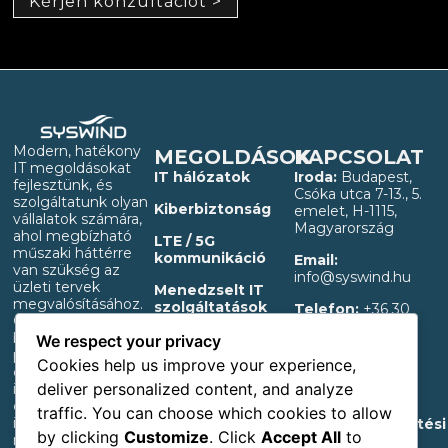
Kérjen konzultációt >
Modern, hatékony
MEGOLDÁSOK
KAPCSOLAT
IT megoldásokat
IT hálózatok
Iroda:
Budapest,
fejlesztünk, és
Csóka utca 7-13., 5.
szolgáltatunk olyan
Kiberbiztonság
emelet, H-1115,
vállalatok számára,
Magyarország
ahol megbízható
LTE / 5G
műszaki háttérre
kommunikáció
Email:
van szükség az
info@syswind.hu
üzleti tervek
Menedzselt IT
megvalósításához.
szolgáltatások
Telefon:
+36 30
Gyors megtérülést
0893663
biztosító,
OT infrastruktúra
We respect your privacy
professzionális IT és
támogatás
Adatvédelmi és
Cookies help us improve your experience,
elkülönített OT
adatkezelési
B2B webshop
deliver personalized content, and analyze
infrastruktúrát
információk
építünk ki akár
traffic. You can choose which cookies to allow
induló ipari,
Akadálymentesítési
by clicking
Customize
. Click
Accept All
to
mezőgazdasági,
nyilatkozat