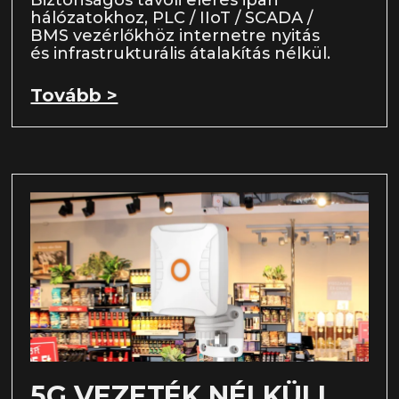
Biztonságos távoli elérés ipari
hálózatokhoz, PLC / IIoT / SCADA /
BMS vezérlőkhöz internetre nyitás
és infrastrukturális átalakítás nélkül.
Tovább >
5G VEZETÉK NÉLKÜLI